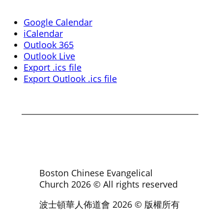
Google Calendar
iCalendar
Outlook 365
Outlook Live
Export .ics file
Export Outlook .ics file
Boston Chinese Evangelical
Church
2026
© All rights reserved
波士頓華人佈道會
2026
© 版權所有