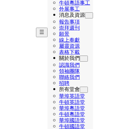
牛頓粵語事工
外展事工
消息及資源
報告事項
崇拜週刊
願景
線上奉獻
屬靈資源
表格下載
關於我們
認識我們
領袖團隊
聯絡我們
招聘
所有堂會
華埠英語堂
牛頓英語堂
華埠粵語堂
牛頓粵語堂
華埠國語堂
牛頓國語堂