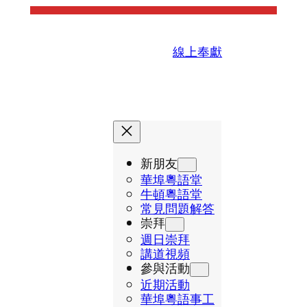
線上奉獻
新朋友
華埠粵語堂
牛頓粵語堂
常見問題解答
崇拜
週日崇拜
講道視頻
參與活動
近期活動
華埠粵語事工