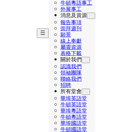
牛頓粵語事工
外展事工
消息及資源
報告事項
崇拜週刊
願景
線上奉獻
屬靈資源
表格下載
關於我們
認識我們
領袖團隊
聯絡我們
招聘
所有堂會
華埠英語堂
牛頓英語堂
華埠粵語堂
牛頓粵語堂
華埠國語堂
牛頓國語堂