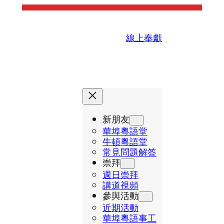
線上奉獻
新朋友
華埠粵語堂
牛頓粵語堂
常見問題解答
崇拜
週日崇拜
講道視頻
參與活動
近期活動
華埠粵語事工