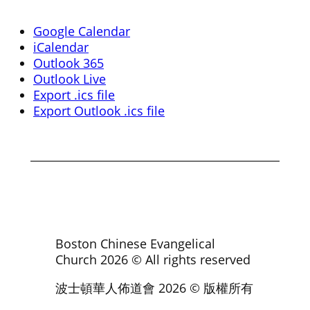
Google Calendar
iCalendar
Outlook 365
Outlook Live
Export .ics file
Export Outlook .ics file
Boston Chinese Evangelical
Church
2026
© All rights reserved
波士頓華人佈道會
2026
© 版權所有