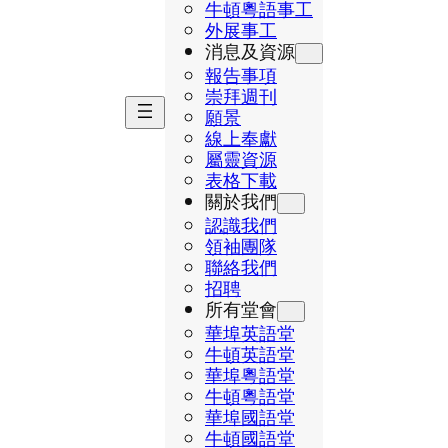
牛頓粵語事工
外展事工
消息及資源
報告事項
崇拜週刊
願景
線上奉獻
屬靈資源
表格下載
關於我們
認識我們
領袖團隊
聯絡我們
招聘
所有堂會
華埠英語堂
牛頓英語堂
華埠粵語堂
牛頓粵語堂
華埠國語堂
牛頓國語堂