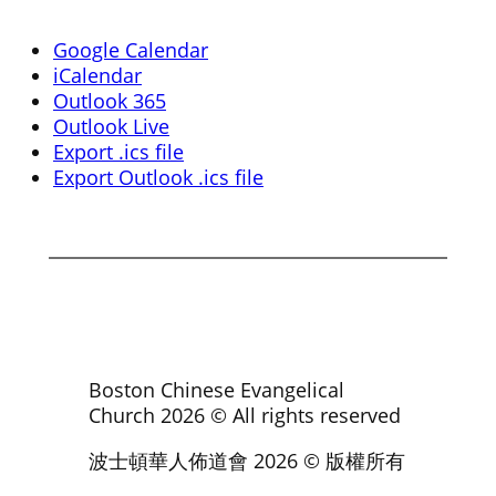
Google Calendar
iCalendar
Outlook 365
Outlook Live
Export .ics file
Export Outlook .ics file
Boston Chinese Evangelical
Church
2026
© All rights reserved
波士頓華人佈道會
2026
© 版權所有