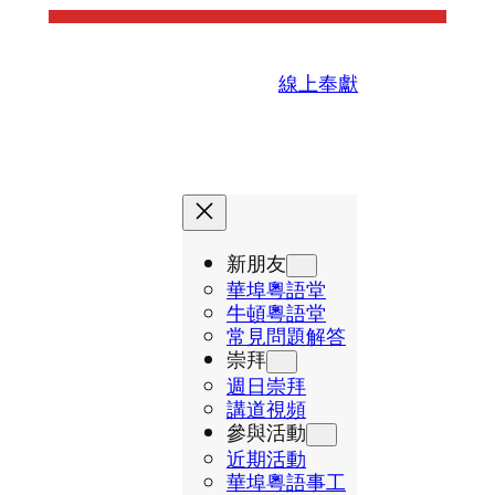
線上奉獻
新朋友
華埠粵語堂
牛頓粵語堂
常見問題解答
崇拜
週日崇拜
講道視頻
參與活動
近期活動
華埠粵語事工