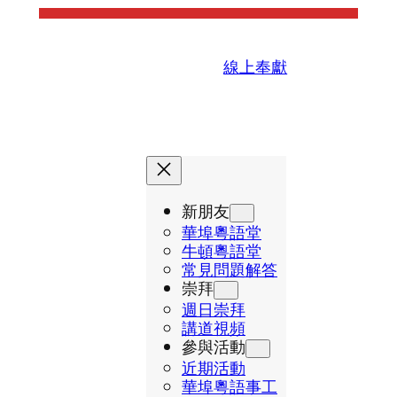
線上奉獻
新朋友
華埠粵語堂
牛頓粵語堂
常見問題解答
崇拜
週日崇拜
講道視頻
參與活動
近期活動
華埠粵語事工