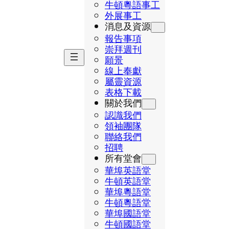
牛頓粵語事工
外展事工
消息及資源
報告事項
崇拜週刊
願景
線上奉獻
屬靈資源
表格下載
關於我們
認識我們
領袖團隊
聯絡我們
招聘
所有堂會
華埠英語堂
牛頓英語堂
華埠粵語堂
牛頓粵語堂
華埠國語堂
牛頓國語堂