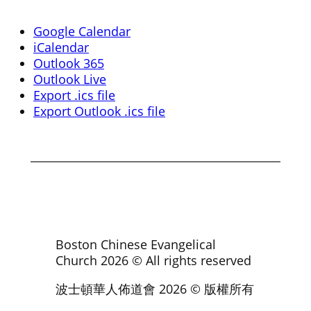
Google Calendar
iCalendar
Outlook 365
Outlook Live
Export .ics file
Export Outlook .ics file
Boston Chinese Evangelical
Church
2026
© All rights reserved
波士頓華人佈道會
2026
© 版權所有