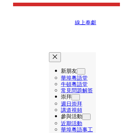
線上奉獻
新朋友
華埠粵語堂
牛頓粵語堂
常見問題解答
崇拜
週日崇拜
講道視頻
參與活動
近期活動
華埠粵語事工