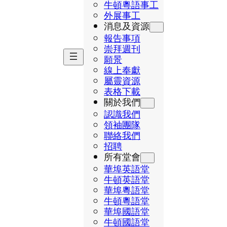
牛頓粵語事工
外展事工
消息及資源
報告事項
崇拜週刊
願景
線上奉獻
屬靈資源
表格下載
關於我們
認識我們
領袖團隊
聯絡我們
招聘
所有堂會
華埠英語堂
牛頓英語堂
華埠粵語堂
牛頓粵語堂
華埠國語堂
牛頓國語堂