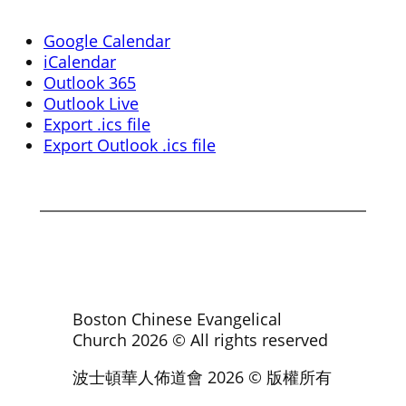
Google Calendar
iCalendar
Outlook 365
Outlook Live
Export .ics file
Export Outlook .ics file
Boston Chinese Evangelical
Church
2026
© All rights reserved
波士頓華人佈道會
2026
© 版權所有